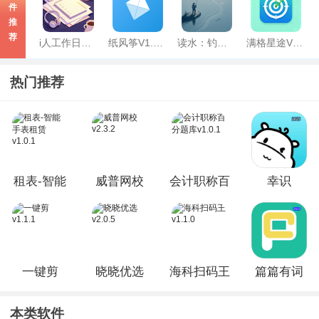
件
推
荐
i人工作日志助手V1.0
纸风筝V1.0.1
读水：钓鱼读水与复盘V0.3
满格星途V1.0
热门推荐
租表-智能
威普网校
会计职称百
幸识
手表租赁
v2.3.2
分题库
V3.1.1.1
v1.0.1
v1.0.1
一键剪
晓晓优选
海科扫码王
篇篇有词
v1.1.1
v2.0.5
v1.1.0
V1.0.13
本类软件