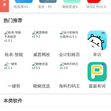
荐
纸风筝V1.0.1
读水：钓鱼读水与复盘V0.3
满格星途V1.0
365证书V1.0
热门推荐
租表-智能
威普网校
会计职称百
幸识
手表租赁
v2.3.2
分题库
V3.1.1.1
v1.0.1
v1.0.1
一键剪
晓晓优选
海科扫码王
篇篇有词
v1.1.1
v2.0.5
v1.1.0
V1.0.13
本类软件