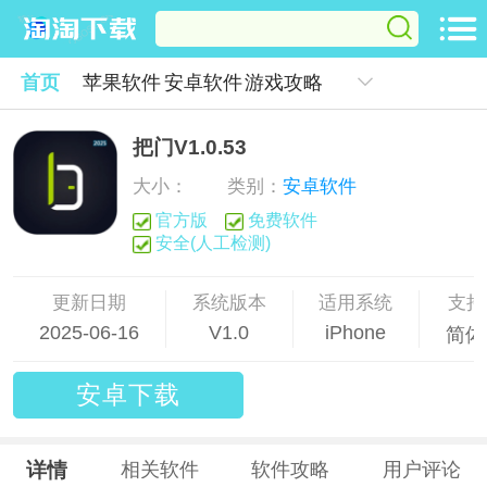
首页
苹果软件
安卓软件
游戏攻略
把门V1.0.53
大小：
类别：
安卓软件
官方版
免费软件
安全(人工检测)
更新日期
系统版本
适用系统
支持
2025-06-16
V1.0
iPhone
简体
安卓下载
详情
相关软件
软件攻略
用户评论