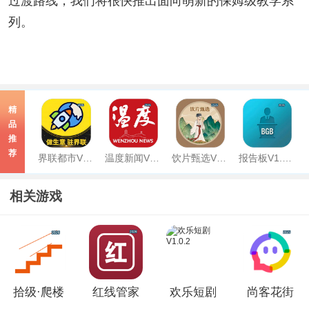
过渡路线，我们将很快推出面向萌新的保姆级教学系
列。
精
品
推
荐
界联都市V1.8.0
温度新闻V9.1.0
饮片甄选V1.0.7
报告板V1.0.5
相关游戏
拾级·爬楼
红线管家
欢乐短剧
尚客花街
梯打卡V1.0
V1.0.2
V1.0.2
V1.2