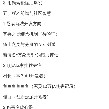
利用钩索聚怪后爆发
五、版本前瞻与社区智慧
1.忍者玩法开发方向
真兽之灵继承机制（待验证）
骑士之灵与分身的互动测试
新装备"万象天引"的潜力评估
2.顶尖玩家推荐关注
村长（本Build开发者）
鱼鱼鱼鱼鱼鱼（死灵10万亿伤害记录）
傻白（创新流派开拓者）
3.伤害突破心得