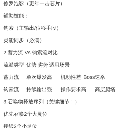
修罗泡影（更年一击芯片）
辅助技能：
钩索（主输出/位移手段）
灵能同步（必满）
2.蓄力流 Vs 钩索流对比
流派类型
优势
劣势
适用场景
蓄力流
单次爆发高
机动性差
Boss速杀
钩索流
持续输出强
操作要求高
高层爬塔
3.召唤物释放序列（关键细节！）
优先召唤2个大灵位
接续2个小灵位