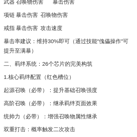
武器
召唤物伤害
暴击伤害
项链
暴击伤害
召唤物伤害
戒指
暴击伤害
攻击速度
暴击率建议：维持30%即可（通过技能"傀儡操作"可
提升至满暴）
二、羁绊系统：26个芯片的完美构筑
1.核心羁绊配置（红色槽位）
起源召唤（必带）：提升基础召唤强度
高阶召唤（必带）：继承羁绊页面效果
统帅力（必带）：增强召唤物属性继承
双重打击：概率触发二次攻击