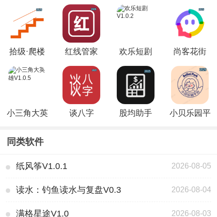
拾级·爬楼
红线管家
欢乐短剧
尚客花街
梯打卡V1.0
V1.0.2
V1.0.2
V1.2
小三角大英
谈八字
股均助手
小贝乐园平
雄V1.0.5
V1.3.100
V2.2.2
台V19.0
同类软件
纸风筝V1.0.1
2026-08-05
读水：钓鱼读水与复盘V0.3
2026-08-04
满格星途V1.0
2026-08-03