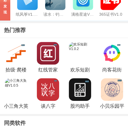
彩
发
现
纸风筝V1.0.1
读水：钓鱼读水与复盘V0.3
满格星途V1.0
365证书V1.0
热门推荐
拾级·爬楼
红线管家
欢乐短剧
尚客花街
梯打卡V1.0
V1.0.2
V1.0.2
V1.2
小三角大英
谈八字
股均助手
小贝乐园平
雄V1.0.5
V1.3.100
V2.2.2
台V19.0
同类软件